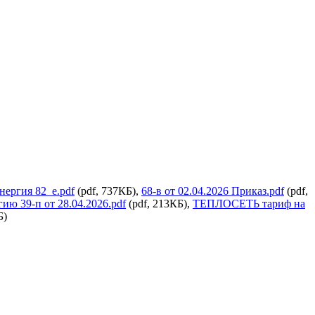
нергия 82_e.pdf
(pdf, 737КБ),
68-в от 02.04.2026 Приказ.pdf
(pdf,
ю 39-п от 28.04.2026.pdf
(pdf, 213КБ),
ТЕПЛОСЕТЬ тариф на
Б)