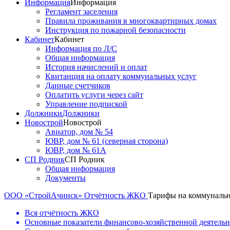
Информация
Информация
Регламент заселения
Правила проживания в многоквартирных домах
Инструкция по пожарной безопасности
Кабинет
Кабинет
Информация по Л/С
Общая информация
История начислений и оплат
Квитанция на оплату коммунальных услуг
Данные счетчиков
Оплатить услуги через сайт
Управление подпиской
Должники
Должники
Новострой
Новострой
Авиатор, дом № 54
ЮВР, дом № 61 (северная сторона)
ЮВР, дом № 61А
СП Родник
СП Родник
Общая информация
Документы
ООО «СтройАчинск»
Отчётность ЖКО
Тарифы на коммунальн
Вся отчётность ЖКО
Основные показатели финансово-хозяйственной деятель