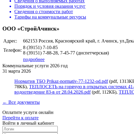
Сведения о выполняемых работах
Порядок и условия оказания услуг
Сведения о стоимости работ
Тарифы на коммунальные ресурсы
ООО «СтройАчинск»
Адрес:
662153 Россия, Красноярский край, г. Ачинск, ул.Дек
8 (39151)
7-10-85
Телефон:
8 (39151)
7-88-28, 7-45-77
(диспетчерская)
подробнее
Коммунальные услуги 2026 год
31 марта 2026
Норматив ТБО Prikaz-normativ-77-1232-od.pdf
(pdf, 1313К
78КБ),
ТЕПЛОСЕТЬ на горячую в открытых системах 41-п
водоотведение 83-в от 28.04.2026.pdf
(pdf, 112КБ),
ТЕПЛОС
← Все документы
Оплатите услуги онлайн
Перейти к оплате
Войти в личный кабинет