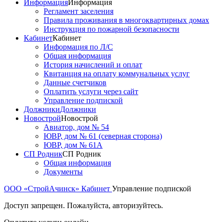
Информация
Информация
Регламент заселения
Правила проживания в многоквартирных домах
Инструкция по пожарной безопасности
Кабинет
Кабинет
Информация по Л/С
Общая информация
История начислений и оплат
Квитанция на оплату коммунальных услуг
Данные счетчиков
Оплатить услуги через сайт
Управление подпиской
Должники
Должники
Новострой
Новострой
Авиатор, дом № 54
ЮВР, дом № 61 (северная сторона)
ЮВР, дом № 61А
СП Родник
СП Родник
Общая информация
Документы
ООО «СтройАчинск»
Кабинет
Управление подпиской
Доступ запрещен. Пожалуйста, авторизуйтесь.